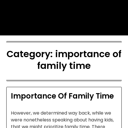
Skip
Today's automotive world News
to
about education Culture and
content
Arts News
Category:
importance of
family time
Importance Of Family Time
However, we determined way back, while we
were nonetheless speaking about having kids,
that we might prioritize family time. There