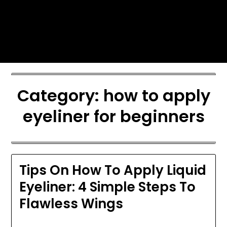
Skip
Today's automotive world News
to
about education Culture and
content
Arts News
Category:
how to apply
eyeliner for beginners
Tips On How To Apply Liquid
Eyeliner: 4 Simple Steps To
Flawless Wings