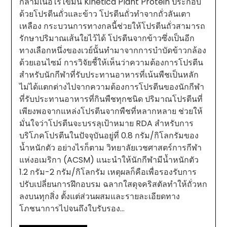
กล้ามเนื้อไร้ไขมัน Kinetica Plant Protein ประกอบ
ด้วยโปรตีนถั่วและข้าว โปรตีนถั่วทำจากถั่วลันเตา
เหลือง กระบวนการทางกลนี้ช่วยให้โปรตีนถั่วสามารถ
รักษาปริมาณเส้นใยไว้ได้ โปรตีนจากข้าวซึ่งเป็นอีก
ทางเลือกหนึ่งของเวย์นั้นทำมาจากการบำบัดข้าวกล้อง
ด้วยเอนไซม์ การวิจัยชี้ให้เห็นว่าความต้องการโปรตีน
สำหรับนักกีฬาที่รับประทานอาหารที่เน้นพืชเป็นหลัก
ไม่ได้แตกต่างไปจากความต้องการโปรตีนของนักกีฬา
ที่รับประทานอาหารที่กินพืชทุกชนิด ปริมาณโปรตีนที่
เพียงพอจากแหล่งโปรตีนจากพืชที่หลากหลาย ช่วยให้
มั่นใจว่าโปรตีนจะบรรลุเป้าหมาย RDA สำหรับการ
บริโภคโปรตีนในปัจจุบันอยู่ที่ 0.8 กรัม/กิโลกรัมของ
น้ำหนักตัว อย่างไรก็ตาม วิทยาลัยเวชศาสตร์การกีฬา
แห่งอเมริกา (ACSM) แนะนำให้นักกีฬามีน้ำหนักตัว
1.2 กรัม-2 กรัม/กิโลกรัม เหตุผลก็คือเพื่อรองรับการ
ปรับเปลี่ยนการฝึกอบรม ฉลากใสดุจคริสตัลทำให้ถั่วหก
ลงบนทุกสิ่ง ตั้งแต่ส่วนผสมและรายละเอียดทาง
โภชนาการไปจนถึงใบรับรอง…