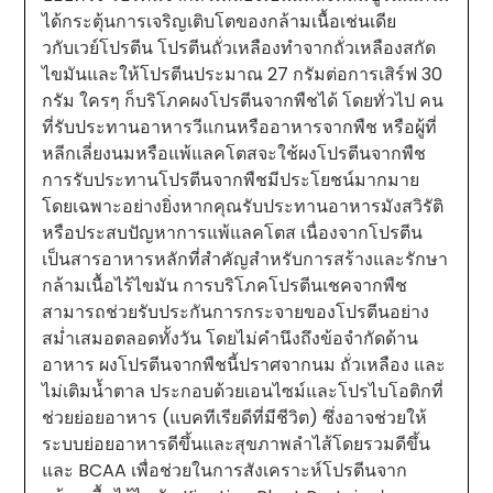
ได้กระตุ้นการเจริญเติบโตของกล้ามเนื้อเช่นเดีย
วกับเวย์โปรตีน โปรตีนถั่วเหลืองทำจากถั่วเหลืองสกัด
ไขมันและให้โปรตีนประมาณ 27 กรัมต่อการเสิร์ฟ 30
กรัม ใครๆ ก็บริโภคผงโปรตีนจากพืชได้ โดยทั่วไป คน
ที่รับประทานอาหารวีแกนหรืออาหารจากพืช หรือผู้ที่
หลีกเลี่ยงนมหรือแพ้แลคโตสจะใช้ผงโปรตีนจากพืช
การรับประทานโปรตีนจากพืชมีประโยชน์มากมาย
โดยเฉพาะอย่างยิ่งหากคุณรับประทานอาหารมังสวิรัติ
หรือประสบปัญหาการแพ้แลคโตส เนื่องจากโปรตีน
เป็นสารอาหารหลักที่สำคัญสำหรับการสร้างและรักษา
กล้ามเนื้อไร้ไขมัน การบริโภคโปรตีนเชคจากพืช
สามารถช่วยรับประกันการกระจายของโปรตีนอย่าง
สม่ำเสมอตลอดทั้งวัน โดยไม่คำนึงถึงข้อจำกัดด้าน
อาหาร ผงโปรตีนจากพืชนี้ปราศจากนม ถั่วเหลือง และ
ไม่เติมน้ำตาล ประกอบด้วยเอนไซม์และโปรไบโอติกที่
ช่วยย่อยอาหาร (แบคทีเรียดีที่มีชีวิต) ซึ่งอาจช่วยให้
ระบบย่อยอาหารดีขึ้นและสุขภาพลำไส้โดยรวมดีขึ้น
และ BCAA เพื่อช่วยในการสังเคราะห์โปรตีนจาก