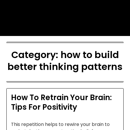
Skip
Today's automotive world News
to
about education Culture and
content
Arts News
Category:
how to build
better thinking patterns
How To Retrain Your Brain:
Tips For Positivity
This repetition helps to rewire your brain to