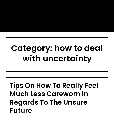
Skip
Today's automotive world News
to
about education Culture and
content
Arts News
Category:
how to deal
with uncertainty
Tips On How To Really Feel
Much Less Careworn In
Regards To The Unsure
Future