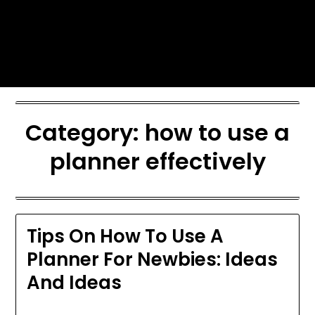
Skip
Today's automotive world News
to
about education Culture and
content
Arts News
Category:
how to use a
planner effectively
Tips On How To Use A
Planner For Newbies: Ideas
And Ideas