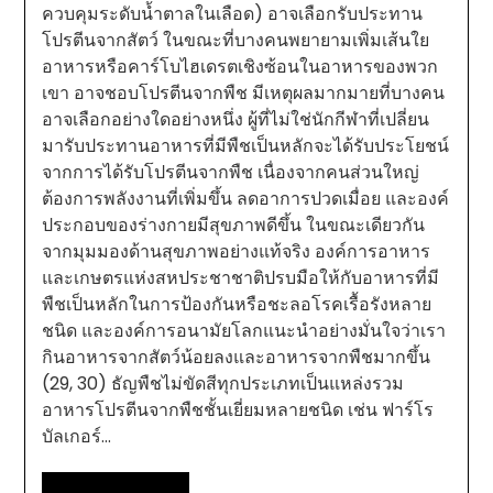
ควบคุมระดับน้ำตาลในเลือด) อาจเลือกรับประทาน
โปรตีนจากสัตว์ ในขณะที่บางคนพยายามเพิ่มเส้นใย
อาหารหรือคาร์โบไฮเดรตเชิงซ้อนในอาหารของพวก
เขา อาจชอบโปรตีนจากพืช มีเหตุผลมากมายที่บางคน
อาจเลือกอย่างใดอย่างหนึ่ง ผู้ที่ไม่ใช่นักกีฬาที่เปลี่ยน
มารับประทานอาหารที่มีพืชเป็นหลักจะได้รับประโยชน์
จากการได้รับโปรตีนจากพืช เนื่องจากคนส่วนใหญ่
ต้องการพลังงานที่เพิ่มขึ้น ลดอาการปวดเมื่อย และองค์
ประกอบของร่างกายมีสุขภาพดีขึ้น ในขณะเดียวกัน
จากมุมมองด้านสุขภาพอย่างแท้จริง องค์การอาหาร
และเกษตรแห่งสหประชาชาติปรบมือให้กับอาหารที่มี
พืชเป็นหลักในการป้องกันหรือชะลอโรคเรื้อรังหลาย
ชนิด และองค์การอนามัยโลกแนะนำอย่างมั่นใจว่าเรา
กินอาหารจากสัตว์น้อยลงและอาหารจากพืชมากขึ้น
(29, 30) ธัญพืชไม่ขัดสีทุกประเภทเป็นแหล่งรวม
อาหารโปรตีนจากพืชชั้นเยี่ยมหลายชนิด เช่น ฟาร์โร
บัลเกอร์…