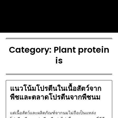
Skip
Today's automotive world News
to
about education Culture and
content
Arts News
Category:
Plant protein
is
แนวโน้มโปรตีนในเนื้อสัตว์จาก
พืชและตลาดโปรตีนจากพืชนม
แต่เนื้อสัตว์และผลิตภัณฑ์จากนมไม่ถือเป็นแหล่ง