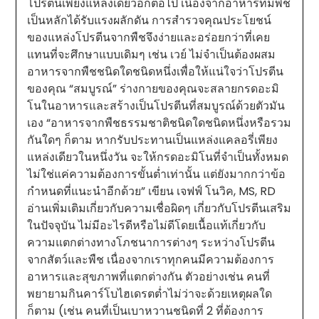
โปรตีนเพียงแหล่งเดียวอีกต่อไป เนื่องจากอาหารที่มีพืช
เป็นหลักได้รับแรงผลักดัน การสำรวจคุณประโยชน์
ของแหล่งโปรตีนจากพืชจึงง่ายและอร่อยกว่าที่เคย
แทนที่จะศึกษาแบบเดิมๆ เช่น เวย์ ไม่จำเป็นต้องผสม
อาหารจากพืชชนิดใดชนิดหนึ่งเพื่อให้แน่ใจว่าโปรตีน
ของคุณ “สมบูรณ์” ร่างกายของคุณจะสลายกรดอะมิ
โนในอาหารและสร้างเป็นโปรตีนที่สมบูรณ์ด้วยตัวมัน
เอง “อาหารจากพืชธรรมชาติชนิดใดชนิดหนึ่งหรือรวม
กันใดๆ ก็ตาม หากรับประทานเป็นแหล่งแคลอรี่เพียง
แหล่งเดียวในหนึ่งวัน จะให้กรดอะมิโนที่จำเป็นทั้งหมด
ไม่ใช่แค่ความต้องการขั้นต่ำเท่านั้น แต่ยังมากกว่าข้อ
กำหนดที่แนะนำอีกด้วย” เขียน เจฟฟ์ โนวิค, MS, RD
อ่านเพิ่มเติมเกี่ยวกับความเชื่อผิดๆ เกี่ยวกับโปรตีนเสริม
ในปัจจุบัน ไม่มีอะไรดีหรือไม่ดีโดยเนื้อแท้เกี่ยวกับ
ความแตกต่างทางโภชนาการต่างๆ ระหว่างโปรตีน
จากสัตว์และพืช เนื่องจากเราทุกคนมีความต้องการ
อาหารและสุขภาพที่แตกต่างกัน ตัวอย่างเช่น คนที่
พยายามกินคาร์โบไฮเดรตต่ำไม่ว่าจะด้วยเหตุผลใด
ก็ตาม (เช่น คนที่เป็นเบาหวานชนิดที่ 2 ที่ต้องการ