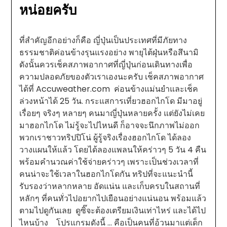
หน่อยครับ
ที่สำคัญอีกอย่างก็คือ ญี่ปุ่นเป็นประเทศที่มีภัยทาง
ธรรมชาติค่อนข้างรุนแรงอย่าง พายุไต้ฝุ่นหรือสึนามิ
ดังนั้นควรเช็คสภาพอากาศที่ญี่ปุ่นก่อนเดินทางเพื่อ
ความปลอดภัยของตัวเราเองนะครับ เช็คสภาพอากาศ
ได้ที่ Accuweather.com ค่อนข้างแม่นยำและเช็ค
ล่วงหน้าได้ 25 วัน. กระแสการเที่ยวฮอกไกโด มีมาอยู่
เรื่อยๆ จริงๆ หลายๆ คนมาญี่ปุ่นหลายครั้ง แต่ยังไม่เคย
มาฮอกไกโด ไม่รู้จะไปไหนดี ก็อาจจะนึกภาพไม่ออก
พวกเราชาวทริปปิโน่ ผู้รู้จริงเรื่องฮอกไกโด ได้ลอง
วางแผนให้แล้ว โดยได้ลองแพลนให้คร่าวๆ 5 วัน 4 คืน
พร้อมคำนวณค่าใช้จ่ายคร่าวๆ เพราะเป็นช่วงเวลาที่
คนน่าจะใช้เวลาในฮอกไกโดกัน ทริปที่จะแนะนำนี้
รับรองว่าหลากหลาย อัดแน่น และเก็บครบในสถานที่
หลักๆ ที่คนทั่วไปอยากไปเยือนอย่างแน่นอน พร้อมแล้ว
ตามไปดูกันเลย ดูซิ๊จะต้องเตรียมเงินเท่าไหร่ และได้ไป
ไหนบ้าง โปรแกรมดังนี้ … คือเป็นคนที่อ้วนมาแต่เด็ก