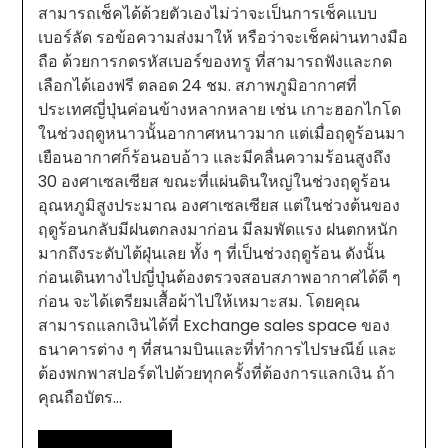
สามารถเช็คได้ด้วยตัวเองไม่ว่าจะเป็นการเช็คแบบ
เบอร์ลัด รอข้อความส่งมาให้ หรือว่าจะเช็คผ่านทางมือ
ถือ ด้วยการกดรหัสเบอร์ของทรู ที่สามารถฟังและกด
เลือกได้เองฟรี ตลอด 24 ชม. สภาพภูมิอากาศที่
ประเทศญี่ปุ่นค่อนข้างหลากหลาย เช่น เกาะฮอกไกโด
ในช่วงฤดูหนาวนั้นอากาศหนาวมาก แต่เมื่อฤดูร้อนมา
เยือนอากาศก็ร้อนอบอ้าว และมีคลื่นความร้อนสูงถึง
30 องศาเซลเซียส ขณะที่แผ่นดินใหญ่ในช่วงฤดูร้อน
อุณหภูมิสูงประมาณ องศาเซลเซียส แต่ในช่วงต้นของ
ฤดูร้อนกลับมีฝนตกลงมาก่อน มีลมพัดแรง ฝนตกหนัก
มากถึงระดับไต้ฝุ่นเลย ทั้ง ๆ ที่เป็นช่วงฤดูร้อน ดังนั้น
ก่อนเดินทางไปญี่ปุ่นต้องตรวจสอบสภาพอากาศได้ดี ๆ
ก่อน จะได้เตรียมเสื้อผ้าไปให้เหมาะสม. โดยคุณ
สามารถแลกเงินได้ที่ Exchange sales space ของ
ธนาคารต่าง ๆ ที่สนามบินและที่ทำการไปรษณีย์ และ
ต้องพกพาสปอร์ตไปด้วยทุกครั้งที่ต้องการแลกเงิน ถ้า
คุณถือบัตร…