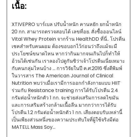
เนื้อ:
XTIVEPRO บาร์เบล ปรับน้ำหนัก คานหยัก ยกน้ำหนัก
20 กก. สามารถตรวจสอบได้ เลขที่อย. สั่งซื้อออนไลน์
Vital Whey Protein จากร้าน HealthDD ที่นี่.. โปรตีน
เชคสำหรับคนผอม ต้องขอบอกไว้ก่อนว่าถึงแม้จะมี
ประโยชน์ขนาดไหน หากว่ากินมากจนเกินไปก็ทำให้
อ้วนได้เช่นกัน เราลองไปดูกันซิว่าเจ้าโปรตีนเนี่ยเหมาะ
กับคนกลุ่มไหนบ้าง … การวิจัยในปี ค.ศ.2016 ซึ่งตีพิมพ์
ในวารสาร The American Journal of Clinical
Nutrition พบว่าเมื่อเรามีการออกกำลังกายแบบ HIIT
ร่วมกับ Resistance training การได้รับโปรตีน 2.4
กรัมต่อน้ำหนักตัว 1 กก. จะช่วยส่งเสริมการลดไขมัน
และการเสริมสร้างกล้ามเนื้อลีน มากกว่าการได้รับ
โปรตีน 1.2 กรัมต่อน้ำหนักตัว 1 กก. เสียงตอบรับเหล่านี้
เป็นเพียงส่วนหนึ่งของความประทับใจที่ผู้ใช้จริงมีต่อ
MATELL Mass Soy…