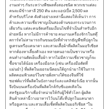
งานเท่าๆ กันระหว่างพืชผลทั้งสองชนิด พวกเขาแต่ละ
คนจะมีข้าวสาลี 250 ตัน และแอปเปิ้ล 2,500 ผล
สำหรับบริโภค ดังตัวอย่างเหล่านี้แสดงให้เห็นว่า การ
ค้าและความเชี่ยวชาญเป็นสองด้านของกระบวนการ
เดียวกัน แต่ละคนจัดเตรียมเงื่อนไขที่จำเป็นสำหรับอีก
ฝ่ายหนึ่ง หากไม่มีการค้าขาย คนงานเครื่องจักรในสตุ๊
ตการ์ทไม่สามารถกินขนมปังที่ทำจากธัญพืชที่ปลูกใน
ยูเครนหรือแคนาดา และสวมเสื้อผ้าที่ผลิตในมอริเชียส
หากต้องหาเลี้ยงตัวเอง หลายคนอาจเป็นชาวนาหรือ
คนทำงานตัดเย็บเสื้อผ้า หากไม่มีความเชี่ยวชาญก็จะ
ซื้อขายได้น้อย เครื่องมือกล (เช่น เครื่องมือตัดที่
แม่นยำ) ที่ผลิตในเยอรมนีตอนใต้ถูกนำมาใช้ในการ
ผลิตคอมพิวเตอร์ในชายฝั่งทางใต้ของจีนที่ใช้
ซอฟต์แวร์ที่ผลิตในบังกาลอร์และแคลิฟอร์เนีย จากนั้น
จึงบินบนเครื่องบินที่ผลิตใกล้กับซีแอตเทิลใน
สหรัฐอเมริกาเพื่อจำหน่ายให้กับผู้ใช้ทั่วโลก ผู้ผลิต
สินค้าเหล่านี้วางอาหารไว้บนโต๊ะที่ปลูกในแคนาดา
หรือยูเครน และสวมเสื้อเชิ้ตที่ผลิตในมอริเชียส “ใน