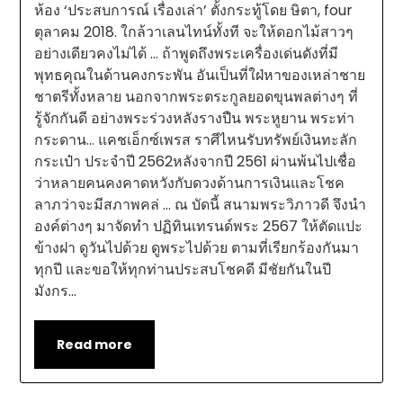
ห้อง ‘ประสบการณ์ เรื่องเล่า’ ตั้งกระทู้โดย ษิตา, four
ตุลาคม 2018. ใกล้วาเลนไทน์ทั้งที จะให้ดอกไม้สาวๆ
อย่างเดียวคงไม่ได้ … ถ้าพูดถึงพระเครื่องเด่นดังที่มี
พุทธคุณในด้านคงกระพัน อันเป็นที่ใฝ่หาของเหล่าชาย
ชาตรีทั้งหลาย นอกจากพระตระกูลยอดขุนพลต่างๆ ที่
รู้จักกันดี อย่างพระร่วงหลังรางปืน พระหูยาน พระท่า
กระดาน… แคชเอ็กซ์เพรส ราศีไหนรับทรัพย์เงินทะลัก
กระเป๋า ประจำปี 2562หลังจากปี 2561 ผ่านพ้นไปเชื่อ
ว่าหลายคนคงคาดหวังกับดวงด้านการเงินและโชค
ลาภว่าจะมีสภาพคล่ … ณ บัดนี้ สนามพระวิภาวดี จึงนำ
องค์ต่างๆ มาจัดทำ ปฏิทินเทรนด์พระ 2567 ให้ตัดแปะ
ข้างฝา ดูวันไปด้วย ดูพระไปด้วย ตามที่เรียกร้องกันมา
ทุกปี และขอให้ทุกท่านประสบโชคดี มีชัยกันในปี
มังกร…
Read more