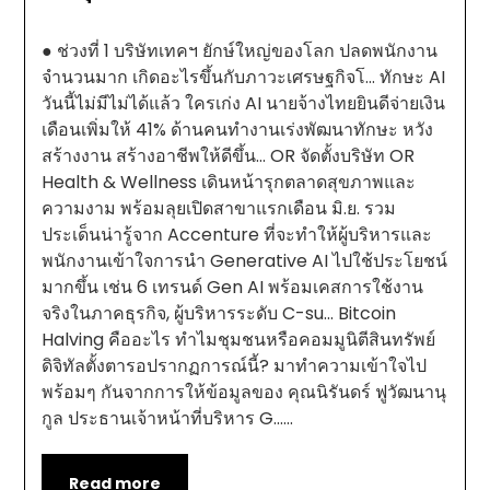
● ช่วงที่ 1 บริษัทเทคฯ ยักษ์ใหญ่ของโลก ปลดพนักงาน
จำนวนมาก เกิดอะไรขึ้นกับภาวะเศรษฐกิจโ… ทักษะ AI
วันนี้ไม่มีไม่ได้แล้ว ใครเก่ง AI นายจ้างไทยยินดีจ่ายเงิน
เดือนเพิ่มให้ 41% ด้านคนทำงานเร่งพัฒนาทักษะ หวัง
สร้างงาน สร้างอาชีพให้ดีขึ้น… OR จัดตั้งบริษัท OR
Health & Wellness เดินหน้ารุกตลาดสุขภาพและ
ความงาม พร้อมลุยเปิดสาขาแรกเดือน มิ.ย. รวม
ประเด็นน่ารู้จาก Accenture ที่จะทำให้ผู้บริหารและ
พนักงานเข้าใจการนำ Generative AI ไปใช้ประโยชน์
มากขึ้น เช่น 6 เทรนด์ Gen AI พร้อมเคสการใช้งาน
จริงในภาคธุรกิจ, ผู้บริหารระดับ C-su… Bitcoin
Halving คืออะไร ทำไมชุมชนหรือคอมมูนิตีสินทรัพย์
ดิจิทัลตั้งตารอปรากฏการณ์นี้? มาทำความเข้าใจไป
พร้อมๆ กันจากการให้ข้อมูลของ คุณนิรันดร์ ฟูวัฒนานุ
กูล ประธานเจ้าหน้าที่บริหาร G……
Read more