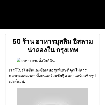
Skip
Today's automotive world News
to
about education Culture and
content
Arts News
50 ร้าน อาหารมุสลิม อิสลาม
น่าลองใน กรุงเทพ
เรามีโปรโมชั่นเเละข้อเสนอสุดพิเศษที่คุณไม่ควร
พลาดตลอดเวลา ทั้งบนแอร์เอเชียฟู๊ด และแอร์เอเชียซุป
เปอร์แอพ.