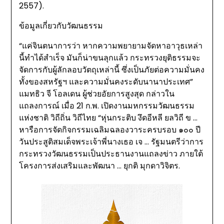
2557).
ข้อมูลเกี่ยวกับวัฒนธรรม
“แค่จินตนาการว่า หากความพยายามจัดหาอาวุธเหล่า
นี้ทำได้สำเร็จ มันก็น่าขนลุกแล้ว กระทรวงยุติธรรมจะ
จัดการกับผู้ลักลอบวัตถุเหล่านี้ ซึ่งเป็นภัยต่อความมั่นคง
ทั้งของสหรัฐฯ และความมั่นคงระดับนานาประเทศ”
แมทธิว จี โอลเดน ผู้ช่วยอัยการสูงสุด กล่าวใน
แถลงการณ์ เมื่อ 21 ก.พ. เปิดงานมหกรรมวัฒนธรรม
แห่งชาติ วิถีถิ่น วิถีไทย “หุ่นกระติบ งึดอีหลี ยลวิถี ข …
หารือการจัดกิจกรรมเฉลิมฉลองวาระครบรอบ ๑๐๐ ปี
วันประสูติสมเด็จพระเจ้าพี่นางเธอ เจ … รัฐมนตรีว่าการ
กระทรวงวัฒนธรรมเป็นประธานงานแถลงข่าว ภายใต้
โครงการส่งเสริมและพัฒนา … ยุกติ มุกดาวิจิตร.