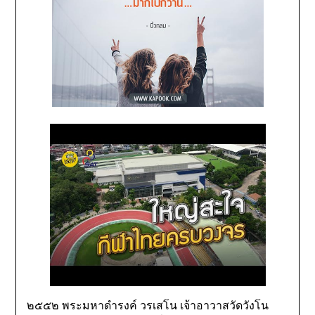
๒๕๕๒ พระมหาดำรงค์ วรเสโน เจ้าอาวาสวัดวังโน