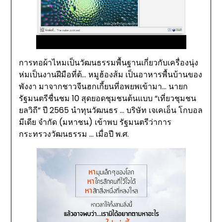
การทอผ้าไหมเป็นวัฒนธรรมพื้นฐานเกี่ยวกับเครื่องนุ่ง
ห่มเป็นงานฝีมือที่ต้… หมูฮ้องส้ม เป็นอาหารพื้นบ้านของ
พังงา มาจากชาวจีนฮกเกี้ยนที่อพยพเข้ามา… นายก
รัฐมนตรีชื่นชม 10 สุดยอดชุมชนต้นแบบ “เที่ยวชุมชน
ยลวิถี” ปี 2565 นำทุนวัฒนธร … บริษัท เจเคเอ็น โกบอล
มีเดีย จำกัด (มหาชน) เข้าพบ รัฐมนตรีว่าการ
กระทรวงวัฒนธรรม … เมื่อปี พ.ศ.