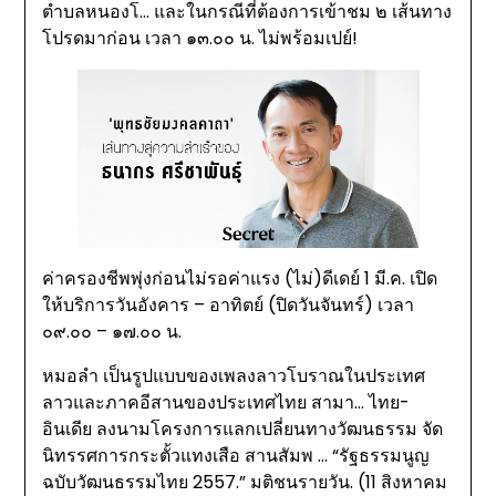
ตำบลหนองโ… และในกรณีที่ต้องการเข้าชม ๒ เส้นทาง
โปรดมาก่อน เวลา ๑๓.๐๐ น. ไม่พร้อมเปย์!
ค่าครองชีพพุ่งก่อนไม่รอค่าแรง (ไม่)ดีเดย์ 1 มี.ค. เปิด
ให้บริการวันอังคาร – อาทิตย์ (ปิดวันจันทร์) เวลา
๐๙.๐๐ – ๑๗.๐๐ น.
หมอลำ เป็นรูปแบบของเพลงลาวโบราณในประเทศ
ลาวและภาคอีสานของประเทศไทย สามา… ไทย-
อินเดีย ลงนามโครงการแลกเปลี่ยนทางวัฒนธรรม จัด
นิทรรศการกระตั้วแทงเสือ สานสัมพ … “รัฐธรรมนูญ
ฉบับวัฒนธรรมไทย 2557.” มติชนรายวัน. (11 สิงหาคม