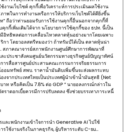
การใช้งานเว็บไซต์ คุกกี้เพื่อวิเคราะห์การประเมินผลใช้งาน
ิภาพในการทำงานหรือการให้บริการเว็บไซต์ได้ดียิ่งขึ้น
 ถือว่าท่านยอมรับการใช้งานคุกกี้อื่นนอกจากคุกกี้ที่
ุกกี้เพิ่มเติมได้จาก นโยบายการใช้คุกกี้ของ ธปท. นี้เป็น
าจะมีอิทธิพลต่อการเคลื่อนไหวตลาดหุ้นอย่างมากโดยเฉพาะ
ริกา โดยวอลสตรีทมองว่า ถ้าทรัมป์ได้เป็น ตลาดหุ้นน่า
ลง … สภาคณาจารย์สภาพนักงานศูนย์ศึกษาการพัฒนาที่
และประชาสังคมศูนย์นวัตกรรมทางธุรกิจศูนย์ปัญญาทัศน์
ละการสื่อสารศูนย์ประสานคณะกรรมการจริยธรรมการ
อมทรัพย์ สพบ. ราคาน้ำมันดิบเพิ่มขึ้นจะส่งผลกระทบ
ื่องจากประเทศไทยเป็นประเทศผู้นำเข้าน้ำมันสุทธิ (Net
านบาท หรือคิดเป็น 7.8% ต่อ GDP ” นายอลงกรณ์กล่าวใน
้น อัตราดอกเบี้ยควรมีการปรับลดลง ซึ่งช่วยบรรเทาภาระหนี้
ิหารและพนักงานเข้าใจการนำ Generative AI ไปใช้
ารใช้งานจริงในภาคธุรกิจ, ผู้บริหารระดับ C-su…