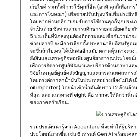
เว็บไซต์ รวมทั้งมีการใช้คุกกี้อื่น (อาทิ คุกกี้เพื่อ
และการโฆษณา) เพื่อช่วยปรับปรุงหรือเพิ่มประสิทธ
โดยหากท่านคลิก “ยอมรับการใช้งานคุกกี้ทุกประเภท”
จำเป็นด้วย ซึ่งท่านสามารถศึกษารายละเอียดเกี่ยวกับค
5 ประเด็นที่นักลงทุนต้องติดตามและเชื่อกันว่าน่
ช่วงปลายปี จะมีการเลือกตั้งประธานาธิบดีสหรัฐอเม
จะขึ้นถ้าไบเดน ได้เป็นต่ออีกสมัย ตลาดหุ้นน่าจะ
ยั่งยืนและเศรษฐกิจพอเพียงศูนย์สาธารณประโยชน์
เพื่อการจัดการศูนย์พัฒนาและบริการด้านภาษาแ
วิจัยในมนุษย์ศูนย์คลังปัญญาและสารสนเทศสหกรณ์อ
โดยตรงต่อราคาน้ำมันในประเทศอย่างเลี่ยงไม่ได้ เน
oil importer) โดยนำเข้าน้ำมันดิบราว 1.2 ล้านล้
ที่สุด. และ แนวทางที่ eight คือ หากจะให้ดีกว่านั
ของภาคครัวเรือน.
รวมประเด็นน่ารู้จาก Accenture ที่จะทำให้ผู้บร
ประโยชน์มากขึ้น เช่น 6 เทรนด์ Gen AI พร้อมเคสก