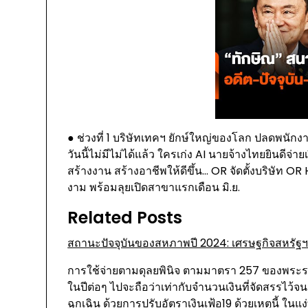
● ช่วงที่ 1 บริษัทเทคฯ ยักษ์ใหญ่ของโลก ปลดพนั
วันนี้ไม่มีไม่ได้แล้ว ใครเก่ง AI นายจ้างไทยยินดีจ่
สร้างงาน สร้างอาชีพให้ดีขึ้น… OR จัดตั้งบริษัท
งาม พร้อมลุยเปิดสาขาแรกเดือน มิ.ย.
Related Posts
สถานะปัจจุบันของสหภาพปี 2024: เศรษฐกิจสหรัฐ
การใช้จ่ายตามดุลยพินิจ ตามมาตรา 257 ของพระรา
ในปีต่อๆ ไปจะถือว่าเท่ากับจำนวนเงินที่จัดสรรไว้จน
ฉุกเฉิน ด้วยการปรับอัตราเงินเฟ้อ19 ด้วยเหตุนี้ ในแ