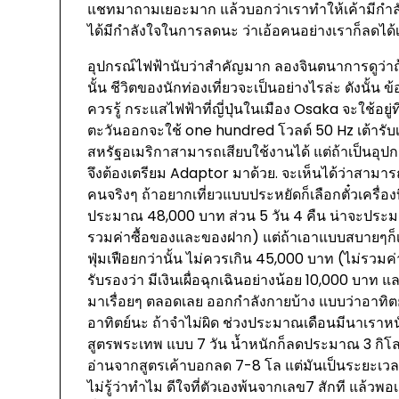
แชทมาถามเยอะมาก แล้วบอกว่าเราทำให้เค้ามีกำลั
ได้มีกำลังใจในการลดนะ ว่าเอ้อคนอย่างเราก็ลดได้
อุปกรณ์ไฟฟ้านับว่าสำคัญมาก ลองจินตนาการดูว่าถ้
นั้น ชีวิตของนักท่องเที่ยวจะเป็นอย่างไรล่ะ ดังนั้น ข้อม
ควรรู้ กระแสไฟฟ้าที่ญี่ปุ่นในเมือง Osaka จะใช้อย
ตะวันออกจะใช้ one hundred โวลต์ 50 Hz เต้ารับเป
สหรัฐอเมริกาสามารถเสียบใช้งานได้ แต่ถ้าเป็นอุป
จึงต้องเตรียม Adaptor มาด้วย. จะเห็นได้ว่าส
คนจริงๆ ถ้าอยากเที่ยวแบบประหยัดก็เลือกตั๋วเครื่องบิ
ประมาณ 48,000 บาท ส่วน 5 วัน 4 คืน น่าจะประมาณ
รวมค่าซื้อของและของฝาก) แต่ถ้าเอาแบบสบายๆก็เต็ม
ฟุ่มเฟือยกว่านั้น ไม่ควรเกิน 45,000 บาท (ไม่รวมค
รับรองว่า มีเงินเผื่อฉุกเฉินอย่างน้อย 10,000 บาท แ
มาเรื่อยๆ ตลอดเลย ออกกำลังกายบ้าง แบบว่าอาทิตย์ล
อาทิตย์นะ ถ้าจำไม่ผิด ช่วงประมาณเดือนมีนาเราหนัก
สูตรพระเทพ แบบ 7 วัน น้ำหนักก็ลดประมาณ 3 กิโลน
อ่านจากสูตรเค้าบอกลด 7-8 โล แต่มันเป็นระยะเวลา
ไม่รู้ว่าทำไม ดีใจที่ตัวเองพ้นจากเลข7 สักที แล้วพอ