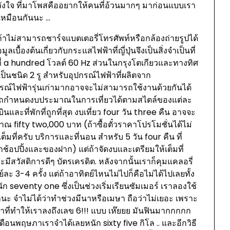
งใจ ที่มาโพสคืออยากให้คนที่อ้วนมากๆ มาก่อนแบบเรา
เหมือนกันนะ …
าไม่สามารถชาร์จแบตเตอรี่โทรศัพท์หรือกล้องถ่ายรูปได้
ูลเบื้องต้นเกี่ยวกับกระแสไฟฟ้าที่ญี่ปุ่นจึงเป็นสิ่งจำเป็นที่
ู่ที่ a hundred โวลต์ 60 Hz ส่วนในกรุงโตเกียวและทางทิศ
็นชนิด 2 รู สำหรับอุปกรณ์ไฟฟ้าที่ผลิตจาก
กรณ์ไฟฟ้ารุ่นเก่ามากอาจจะไม่สามารถใช้งานด้วยกันได้
ามารถกำหนดงบประมาณในการเที่ยวได้ตามสไตล์ของแต่ละ
นและที่พักที่ถูกที่สุด งบเที่ยว four วัน three คืน อาจจะ
 fifty two,000 บาท (ถ้าซื้อตั๋วราคาโปรโมชั่นได้ไม่
ที่ครับ บริการและที่นอน สำหรับ 5 วัน four คืน ที่
่าช้อปปิ้งและของฝาก) แต่ถ้าจัดงบและเตรียมให้เต็มที่
ละมีสวัสดิการดีๆ บัตรเครดิต. หลังจากนั้นเราก็คุมแคลอรี่
ะ 3-4 ครั้ง แต่ถ้าอาทิตย์ไหนไม่ไปก็คือไม่ได้ไปเลยทั้ง
 seventy one ซึ่งเป็นช่วงเริ่มเรียนซัมเมอร์ เราลองใช้
ะ จำไม่ได้ว่าทำช่วงมีนาหรือเมษา ถือว่าไม่เยอะ เพราะ
ที่ทำให้เราลงถึงเลข 6!!! แบบ เห๊ยยย มันฟินมากกกกก
เดือนพฤษภาเราจำได้เลยหนัก sixty five กิโล .. และอีกวิธี