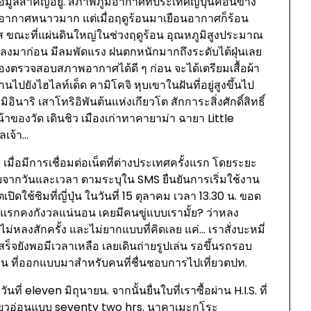
มูลสำคัญอยู่. สภาพภูมิอากาศที่ประเทศญี่ปุ่นค่อนข้าง
อากาศหนาวมาก แต่เมื่อฤดูร้อนมาเยือนอากาศก็ร้อน
ส ขณะที่แผ่นดินใหญ่ในช่วงฤดูร้อน อุณหภูมิสูงประมาณ
ลงมาก่อน มีลมพัดแรง ฝนตกหนักมากถึงระดับไต้ฝุ่นเลย
ุ่นต้องตรวจสอบสภาพอากาศได้ดี ๆ ก่อน จะได้เตรียมเสื้อผ้า
นไปยังไฮไลท์เด็ด คามิโคจิ หุบเขาในฝันที่อยู่สูงขึ้นไป
อินาริ เสาโทริอิพันต้นแห่งเกียวโต สักการะสิ่งศักดิ์สิทธิ์
นหน้าของวัด เดินชิว เมืองเก่าทาคายาม่า ฉายา Little
ลเจ้า…
เมื่อมีการเชื่อมต่อเน็ตที่ต่างประเทศครั้งแรก โดยระยะ
บจากวันและเวลา ตามระบุใน SMS ยืนยันการเริ่มใช้งาน
เปิดใช้ซิมที่ญี่ปุ่น ในวันที่ 15 ตุลาคม เวลา 13.30 น. ขอด
งแรกคงกังวลแน่นอน เคยมีคนขู่แบบเรามั้ย? ว่าหลง
ม่หลงสักครั้ง และไม่ยากแบบที่คิดเลย แค่… เราสั่งบะหมี่
็จยังพอมีเวลาเหลือ เลยเดินถ่ายรูปเล่น รอขึ้นรถรอบ
เงิน ที่ออกแบบมาสำหรับคนที่ชื่นชอบการไปเที่ยวตปท.
่ eleven มิถุนายน. จากนั้นยื่นใบที่เราซื้อผ่าน H.I.S. ที่
สีเขียวอ่อนแบบ seventy two hrs. นาคาเมะกุโระ