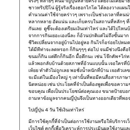
จริงๆ หลายๆ คนมาญี่ปุ่นหลายครั้ง แต่ยังไม่เคยม
ชาวทริปปิโน่ ผู้รู้จริงเรื่องฮอกไกโด ได้ลองวางแผ
คำนวณค่าใช้จ่ายคร่าวๆ เพราะเป็นช่วงเวลาที่คนน่
หลากหลาย อัดแน่น และเก็บครบในสถานที่หลักๆ ที
กันเลย ดูซิ๊จะต้องเตรียมเงินเท่าไหร่ และได้ไปไหนบ
จากการกินเยอะเองนี่ละ ก็อ้วนปกติแต่ไม่ถึงขั้นมาก
ชีวิตเปลี่ยนจากอยู่บ้านไปอยู่หอ กินไรก็อร่อยไปหมด ซ
ได้มีทีท่าจะลดหรอก ก็กินๆๆๆ ต่อไป จนมีช่วงนึงคือป
ขนมก็กิน แต่ดึกก็กินอีก มื้อดึกนะ เช่น โจ๊กคัพ+ไก่
แล้วพอกลับบ้านด้วยสภาพที่อ้วนแบบนั้น เจอใครที่
เห้ยย ทำตัวไม่ถูกเลย พอชั่งน้ำหนักที่บ้าน เจอตัวเ
จะมีแต่ในเมืองใหญ่ ๆ เท่านั้นที่พอมีคนสื่อสารภาษ
นิดหน่อย เช่น ประโยคที่จำเป็นต้องพูดเพื่อขอความ
ขอบคุณ เพื่อเป็นประโยชน์ต่อคุณเอง ขนาดป้ายบอกทาง
ถามหาข้อมูลจากคนญี่ปุ่นจึงเป็นทางออกเดียวที่พอ
ไปญี่ปุ่น 4 วัน ใช้เงินเท่าไหร่
มีการใช้คุกกี้ที่จำเป็นต่อการใช้งานหรือให้บริการเว็บ
เว็บไซต์ คุกกี้เพื่อวิเคราะห์การประเมินผลใช้งาน