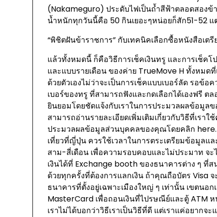
(Nakameguro) ประดับไฟเป็นถ้ำสีฟ้าตลอดสองข้าง
น้ำหนักทุกวันนี้คือ 50 กินเยอะๆหน่อยก็สัก51-52 แต
“พิชิตฝันข้าราชการ” กับเทคนิคเลือกซื้อหนังสือเตร
แล้วทั้งหมดนี้ ก็คือวิธีการเช็คเงินทรู และการเช็คโ
และแบบรายเดือน ของค่าย TrueMove H ทั้งหมดที่
ด้วยตัวเองไม่ว่าจะเป็นการเช็คแบบเบอร์ลัด รอข้อค
เบอร์ของทรู ที่สามารถฟังและกดเลือกได้เองฟรี ตล
ยินยอมโดยชัดแจ้งกับเราในการประมวลผลข้อมูลของค
สามารถอ่านรายละเอียดเพิ่มเติมเกี่ยวกับวิธีที่เราใช
ประมวลผลข้อมูลส่วนบุคคลของคุณโดยคลิก here. ทั้
เที่ยวที่ญี่ปุ่น ควรใช้เวลาในการตระเตรียมข้อมู
สาม-สี่เดือน เพื่อความรอบคอบและไม่ประมาท จะไ
เงินได้ที่ Exchange booth ของธนาคารต่าง ๆ ที
ด้วยทุกครั้งที่ต้องการแลกเงิน ถ้าคุณถือบัตร Vis
ธนาคารที่ตั้งอยู่เฉพาะเมืองใหญ่ ๆ เท่านั้น เขตนอ
MasterCard เพื่อถอนเงินที่ไปรษณีย์และตู้ ATM ห
เราไม่ได้บอกว่าวิธีเราเป็นวิธีที่ดี แต่เราแค่อยากจ