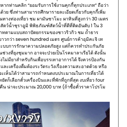
ดยหากท่านคลิก “ยอมรับการใช้งานคุกกี้ทุกประเภท” ถือว่า
ด้วย ซึ่งท่านสามารถศึกษารายละเอียดเกี่ยวกับคุกกี้เพิ่ม
นทางท่องเที่ยว ชม ผามันซาโมะ ผาหินที่สูงกว่า 30 เมตร
์น้ำชุราอูมิ พิพิธภัณฑ์สัตว์น้ำที่ดีที่ติดอันดับ 1 ใน 3
าสาทตามแบบสถาปัตยกรรมของชาวริวกิว ชม ถ้ำธาร
าวกว่า seven hundred เมตร ศูนย์การค้าอุมิคะจิ เท
ละมีระบบการรักษาความปลอดภัยสูง แต่ก็ควรทำประกันภัย
ช่วงที่ยุงชุมมาก อาจจะป่วยเป็นโรคมาลาเรียได้ ดังนั้น
ังไม่มียาสำหรับกินเพื่อบรรเทาอาการได้ จึงควรป้องกัน
ารและเครื่องดื่มต้องระวัดระวังเรื่องความสะอาดด้วย หรือ
้. จะเห็นได้ว่าสามารถกำหนดงบประมาณในการเที่ยวได้
ลือกตั๋วเครื่องบินและที่พักที่ถูกที่สุด งบเที่ยว four
 คืน น่าจะประมาณ 20,000 บาท (ถ้าซื้อตั๋วราคาโปรโม