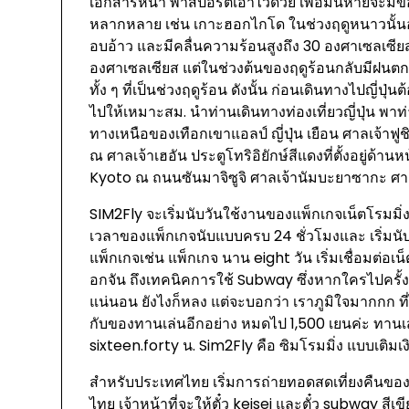
เอกสารหน้า พาสปอร์ตเอาไว้ด้วย เพื่อมันหายจะมีข้อ
หลากหลาย เช่น เกาะฮอกไกโด ในช่วงฤดูหนาวนั้น
อบอ้าว และมีคลื่นความร้อนสูงถึง 30 องศาเซลเซีย
องศาเซลเซียส แต่ในช่วงต้นของฤดูร้อนกลับมีฝนตก
ทั้ง ๆ ที่เป็นช่วงฤดูร้อน ดังนั้น ก่อนเดินทางไปญี่ป
ไปให้เหมาะสม. นำท่านเดินทางท่องเที่ยวญี่ปุ่น พาท่า
ทางเหนือของเทือกเขาแอลป์ ญี่ปุ่น เยือน ศาลเจ้าฟูชิมิ
ณ ศาลเจ้าเฮอัน ประตูโทริอิยักษ์สีแดงที่ตั้งอยู่ด้า
Kyoto ณ ถนนซันมาจิซูจิ ศาลเจ้านัมบะยาซากะ ศา
SIM2Fly จะเริ่มนับวันใช้งานของแพ็กเกจเน็ตโรมมิ่ง 
เวลาของแพ็กเกจนับแบบครบ 24 ชั่วโมงและ เริ่มนั
แพ็กเกจเช่น แพ็กเกจ นาน eight วัน เริ่มเชื่อมต่อเน็ต
อกจัน ถึงเทคนิคการใช้ Subway ซึ่งหากใครไปครั้
แน่นอน ยังไงก็หลง แต่จะบอกว่า เราภูมิใจมากกก ที่ไ
กับของทานเล่นอีกอย่าง หมดไป 1,500 เยนค่ะ ทานเสร
sixteen.forty น. Sim2Fly คือ ซิมโรมมิ่ง แบบเติม
สำหรับประเทศไทย เริ่มการถ่ายทอดสดเที่ยงคืนของวันที
ไทย เจ้าหน้าที่จะให้ตั๋ว keisei และตั๋ว subway 