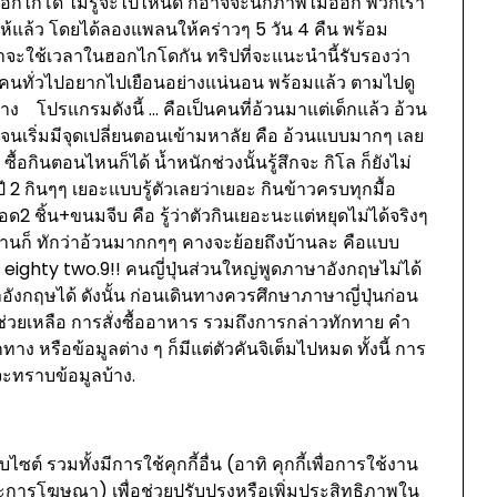
าฮอกไกโด ไม่รู้จะไปไหนดี ก็อาจจะนึกภาพไม่ออก พวกเรา
นให้แล้ว โดยได้ลองแพลนให้คร่าวๆ 5 วัน 4 คืน พร้อม
าจะใช้เวลาในฮอกไกโดกัน ทริปที่จะแนะนำนี้รับรองว่า
่คนทั่วไปอยากไปเยือนอย่างแน่นอน พร้อมแล้ว ตามไปดู
้าง โปรแกรมดังนี้ … คือเป็นคนที่อ้วนมาแต่เด็กแล้ว อ้วน
 จนเริ่มมีจุดเปลี่ยนตอนเข้ามหาลัย คือ อ้วนแบบมากๆ เลย
ื้อกินตอนไหนก็ได้ น้ำหนักช่วงนั้นรู้สึกจะ กิโล ก็ยังไม่
ี 2 กินๆๆ เยอะแบบรู้ตัวเลยว่าเยอะ กินข้าวครบทุกมื้อ
ทอด2 ชิ้น+ขนมจีบ คือ รู้ว่าตัวกินเยอะนะแต่หยุดไม่ได้จริงๆ
บ้านก็ ทักว่าอ้วนมากกๆๆ คางจะย้อยถึงบ้านละ คือแบบ
ลข eighty two.9!! คนญี่ปุ่นส่วนใหญ่พูดภาษาอังกฤษไม่ได้
าอังกฤษได้ ดังนั้น ก่อนเดินทางควรศึกษาภาษาญี่ปุ่นก่อน
ช่วยเหลือ การสั่งซื้ออาหาร รวมถึงการกล่าวทักทาย คำ
 หรือข้อมูลต่าง ๆ ก็มีแต่ตัวคันจิเต็มไปหมด ทั้งนี้ การ
จะทราบข้อมูลบ้าง.
ไซต์ รวมทั้งมีการใช้คุกกี้อื่น (อาทิ คุกกี้เพื่อการใช้งาน
และการโฆษณา) เพื่อช่วยปรับปรุงหรือเพิ่มประสิทธิภาพใน