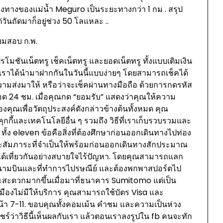
ทางของแม่น้ำ Meguro เป็นระยะทางกว่า 1 กม . สรุป
่วันถัดมาก็อยู่ช่วง 50 โลแหละ ..
ียมสอบ ก.พ.
ปรโมชันเน็ตทรู เช็คเน็ตทรู และยอดเน็ตทรู ทั้งแบบเติมเงิน
เราได้นำมาฝากกันในวันนี้แบบง่ายๆ โดยสามารถเช็คได้
วามส่งมาให้ หรือว่าจะเช็คผ่านทางมือถือ ด้วยการกดรหัส
อด 24 ชม. เมื่อคุณกด “ยอมรับ” แสดงว่าคุณให้ความ
ุณเพื่อวัตถุประสงค์ดังกล่าวข้างต้นทั้งหมด คุณ
้คุกกี้และเทคโนโลยีอื่น ๆ รวมถึง วิธีที่เราเก็บรวบรวมและ
ง eleven ข้อคือสิ่งที่ต้องศึกษาก่อนออกเดินทางไปท่อง
ลและสัมภาระที่จำเป็นให้พร้อมก่อนออกเดินทางสักประมาณ
ด้เที่ยวกันอย่างสบายใจไร้ปัญหา. โดยคุณสามารถแลก
่สนามบินและที่ทำการไปรษณีย์ และต้องพกพาสปอร์ตไป
a จะสะดวกมากขึ้นเมื่อมาที่ธนาคาร Sumitomo แต่เป็น
กเมืองไม่มีให้บริการ คุณสามารถใช้บัตร Visa และ
น้า 7-11. ขอบคุณทั้งคอมเม้น คำชม และความเป็นห่วง
ะแชร์ว่าวิธีนี้เห็นผลกับเรา แล้วตอนเราลงรูปใน fb คนจะทัก