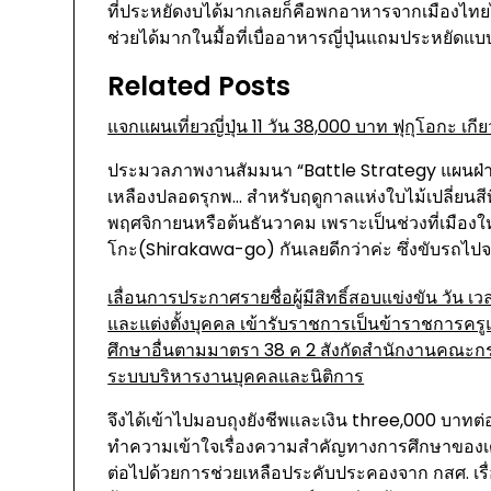
ที่ประหยัดงบได้มากเลยก็คือพกอาหารจากเมืองไทยไป
ช่วยได้มากในมื้อที่เบื่ออาหารญี่ปุ่นแถมประหยัดแบบ
Related Posts
แจกแผนเที่ยวญี่ปุ่น 11 วัน 38,000 บาท ฟุกุโอกะ เ
ประมวลภาพงานสัมมนา “Battle Strategy แผนฝ่าวิกฤติ
เหลืองปลอดรุกพ... สำหรับฤดูกาลแห่งใบไม้เปลี่ยนสี
พฤศจิกายนหรือต้นธันวาคม เพราะเป็นช่วงที่เมืองใหญ
โกะ(Shirakawa-go) กันเลยดีกว่าค่ะ ซึ่งขับรถไปจ
เลื่อนการประกาศรายชื่อผู้มีสิทธิ์สอบแข่งขัน วัน เ
และแต่งตั้งบุคคล เข้ารับราชการเป็นข้าราชการ
ศึกษาอื่นตามมาตรา 38 ค 2 สังกัดสำนักงานคณะก
ระบบบริหารงานบุคคลและนิติการ
จึงได้เข้าไปมอบถุงยังชีพและเงิน three,000 บาทต่
ทำความเข้าใจเรื่องความสำคัญทางการศึกษาของเด็ก
ต่อไปด้วยการช่วยเหลือประคับประคองจาก กสศ. เร