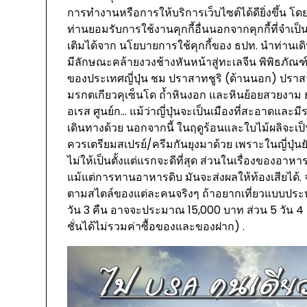
การทำงานหรือการให้บริการเว็บไซต์ได้ดียิ่งขึ้น โ
ท่านยอมรับการใช้งานคุกกี้อื่นนอกจากคุกกี้ที่จำเป็น
เติมได้จาก นโยบายการใช้คุกกี้ของ ธปท. นำท่านเดิ
มีลักษณะคล้ายงวงช้างหันหน้าสู่ทะเลจีน พิพิธภัณฑ์สัตว
ของประเทศญี่ปุ่น ชม ปราสาทชูริ (ด้านนอก) ปร
มรกตเกียวคุเซ็นโด ถ้ำหินงอก และหินย้อยสวยงาม ย
อเรส ศูนย์ก… แม้ว่าญี่ปุ่นจะเป็นเมืองที่สะอาดแ
เดินทางด้วย นอกจากนี้ ในฤดูร้อนและใบไม้ผลิจะเป็น
ควรเตรียมสเปรย์/ครีมกันยุงมาด้วย เพราะในญี่ปุ่นย
ไม่ให้เป็นตั้งแต่แรกจะดีที่สุด ส่วนในเรื่องของอาห
แม้แต่การทานอาหารดิบ มันจะส่งผลให้ท้องเสียได
ตามสไตล์ของแต่ละคนจริงๆ ถ้าอยากเที่ยวแบบประหยัดก็เ
วัน 3 คืน อาจจะประมาณ 15,000 บาท ส่วน 5 วัน 4
ชั่นได้ไม่รวมค่าซื้อของและของฝาก) .