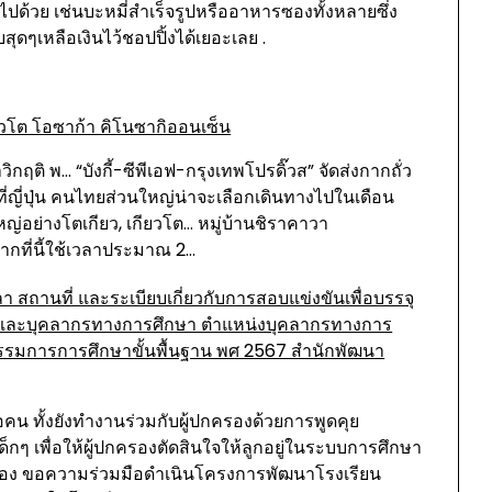
ด้วย เช่นบะหมี่สำเร็จรูปหรืออาหารซองทั้งหลายซึ่ง
สุดๆเหลือเงินไว้ชอปปิ้งได้เยอะเลย .
กียวโต โอซาก้า คิโนซากิออนเซ็น
 พ... “บังกี้-ซีพีเอฟ-กรุงเทพโปรดิ๊วส” จัดส่งกากถั่ว
ที่ญี่ปุ่น คนไทยส่วนใหญ่น่าจะเลือกเดินทางไปในเดือน
่อย่างโตเกียว, เกียวโต... หมู่บ้านชิราคาวา
ากที่นี้ใช้เวลาประมาณ 2…
วลา สถานที่ และระเบียบเกี่ยวกับการสอบแข่งขันเพื่อบรรจุ
ครูและบุคลากรทางการศึกษา ตำแหน่งบุคลากรทางการ
รรมการการศึกษาขั้นพื้นฐาน พศ 2567 สำนักพัฒนา
อคน ทั้งยังทำงานร่วมกับผู้ปกครองด้วยการพูดคุย
ๆ เพื่อให้ผู้ปกครองตัดสินใจให้ลูกอยู่ในระบบการศึกษา
ื่อง ขอความร่วมมือดำเนินโครงการพัฒนาโรงเรียน