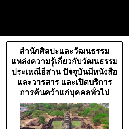
Skip
Today's automotive world News
to
about education Culture and
content
Arts News
สำนักศิลปะและวัฒนธรรม
แหล่งความรู้เกี่ยวกับวัฒนธรรม
ประเพณีอีสาน ปัจจุบันมีหนังสือ
และวารสาร และเปิดบริการ
การค้นคว้าแก่บุคคลทั่วไป