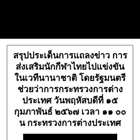
Skip
Today's automotive world News
to
about education Culture and
content
Arts News
สรุปประเด็นการแถลงข่าว การ
ส่งเสริมนักกีฬาไทยไปแข่งขัน
ในเวทีนานาชาติ โดยรัฐมนตรี
ช่วยว่าการกระทรวงการต่าง
ประเทศ วันพฤหัสบดีที่ ๑๕
กุมภาพันธ์ ๒๕๖๗ เวลา ๑๑ ๐๐
น กระทรวงการต่างประเทศ