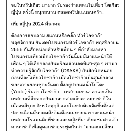
จบในทริปเดียว มาฝาก รับรองว่าแพลนไปเที่ยว โตเกียว
ญี่ปุ่น ครั้งนี้ สนุกสนาน ตลอดทริปแน่นอนคร้า..
เที่ยวญี่ปุ่น 2024 มีนาคม
ต้องการสอบถาม สแกนหรือคลิ๊ก ทัวร์โอซาก้า
พฤศจิกายน อัพเดทโปรแกรมทัวร์โอซาก้า พฤศจิกายน
2565 กันสักหน่อยสำหรับเพื่อน ๆ ที่กำลังมองหา
โปรแกรมเที่ยวเมืองโอซาก้าวันนี้ผมมีมาแนะนำให้
เพื่อน ๆ ได้เลือกจองกันพร้อมส่วนลดพิเศษสุด ๆ เรามา
ทำความรู้จักกับโอซาก้า (OSAKA) กันสักนิดหน่อย
ก่อนที่จะไเที่ยวโอซาก้า เมืองโอซาก้าเป็นศูนย์กลาง
ของเกาะฮอนชูตะวันตก ตั้งอยู่ปากแม่น้ำโยโดะ
(Yodo) ริมอ่าวโอซาก้า … เทศกาลฮานาคาเอะเป็น
เทศกาลที่สืบทอดกันมาจากศาลเจ้าคาเนกาซากิใน
เมืองทสึรุกะ จังหวัดฟุกุอิ และโดยปกติจะจัดขึ้นตั้งแต่
ปลายเดือนมีนาคมถึงต้นเดือนเมษายน เราจะแนะนำ
เทศกาลโรแมนติกที่ชายและหญิงที่มาเยี่ยมชมศาลเจ้า
คานาซากิเพื่อดูดอกซากุระพูดกันว่า “มาแลกเปลี่ยน