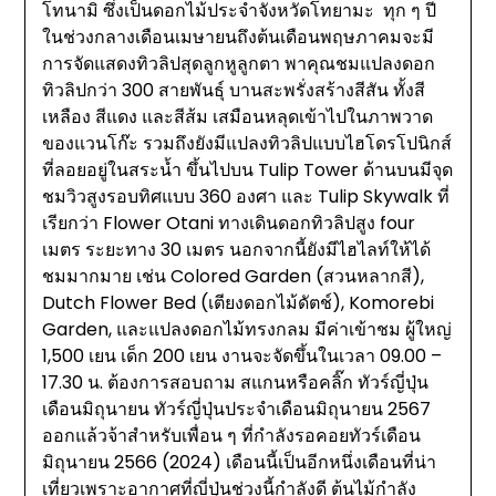
โทนามิ ซึ่งเป็นดอกไม้ประจำจังหวัดโทยามะ ทุก ๆ ปี
ในช่วงกลางเดือนเมษายนถึงต้นเดือนพฤษภาคมจะมี
การจัดแสดงทิวลิปสุดลูกหูลูกตา พาคุณชมแปลงดอก
ทิวลิปกว่า 300 สายพันธุ์ บานสะพรั่งสร้างสีสัน ทั้งสี
เหลือง สีแดง และสีส้ม เสมือนหลุดเข้าไปในภาพวาด
ของแวนโก๊ะ รวมถึงยังมีแปลงทิวลิปแบบไฮโดรโปนิกส์
ที่ลอยอยู่ในสระน้ำ ขึ้นไปบน Tulip Tower ด้านบนมีจุด
ชมวิวสูงรอบทิศแบบ 360 องศา และ Tulip Skywalk ที่
เรียกว่า Flower Otani ทางเดินดอกทิวลิปสูง four
เมตร ระยะทาง 30 เมตร นอกจากนี้ยังมีไฮไลท์ให้ได้
ชมมากมาย เช่น Colored Garden (สวนหลากสี),
Dutch Flower Bed (เตียงดอกไม้ดัตช์), Komorebi
Garden, และแปลงดอกไม้ทรงกลม มีค่าเข้าชม ผู้ใหญ่
1,500 เยน เด็ก 200 เยน งานจะจัดขึ้นในเวลา 09.00 –
17.30 น. ต้องการสอบถาม สแกนหรือคลิ๊ก ทัวร์ญี่ปุ่น
เดือนมิถุนายน ทัวร์ญี่ปุ่นประจำเดือนมิถุนายน 2567
ออกแล้วจ้าสำหรับเพื่อน ๆ ที่กำลังรอคอยทัวร์เดือน
มิถุนายน 2566 (2024) เดือนนี้เป็นอีกหนึ่งเดือนที่น่า
เที่ยวเพราะอากาศที่ญี่ปุ่นช่วงนี้กำลังดี ต้นไม้กำลัง