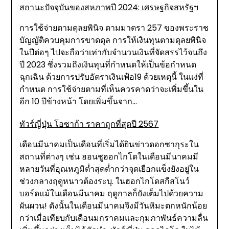
สถานะปัจจุบันของสหภาพปี 2024: เศรษฐกิจสหรัฐฯ
การใช้จ่ายตามดุลยพินิจ ตามมาตรา 257 ของพระราช
บัญญัติควบคุมการขาดดุล การให้เงินทุนตามดุลยพินิจ
ในปีต่อๆ ไปจะถือว่าเท่ากับจำนวนเงินที่จัดสรรไว้จนถึง
ปี 2023 ซึ่งรวมถึงเงินทุนที่กำหนดให้เป็นข้อกำหนด
ฉุกเฉิน ด้วยการปรับอัตราเงินเฟ้อ19 ด้วยเหตุนี้ ในแง่ที่
กำหนด การใช้จ่ายตามที่เห็นควรคาดว่าจะเพิ่มขึ้นใน
อีก 10 ปีข้างหน้า โดยเพิ่มขึ้นจาก…
ทัวร์ญี่ปุ่น โอซาก้า ราคาถูกที่สุดปี 2567
เดือนมีนาคมเป็นเดือนที่เริ่มได้ยินข่าวดอกซากุระใน
สถานที่ต่างๆ เช่น ฮอนชูฮอกไกโดในเดือนมีนาคมมี
หลายวันที่อุณหภูมิต่ำสุดต่ำกว่าจุดเยือกแข็งยังอยู่ใน
ช่วงกลางฤดูหนาวต้องระบุ. ในฮอกไกโดสกีสโนว์
บอร์ดแม้ในเดือนมีนาคม ฤดูกาลก็ยังเต็มไปด้วยความ
ผันผวน! ดังนั้นในเดือนมีนาคมจึงมีวันหิมะตกหนักน้อย
กว่าเมื่อเทียบกับเดือนมกราคมและกุมภาพันธ์ความลื่น