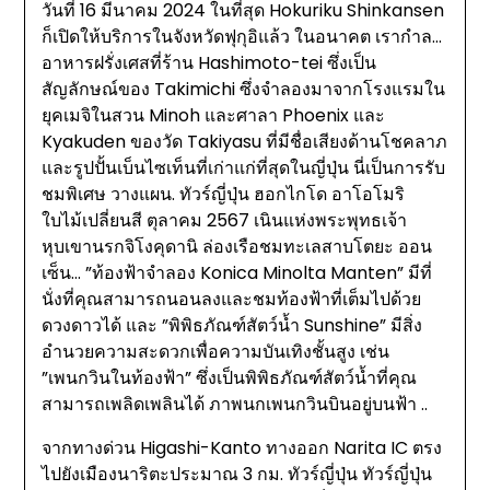
วันที่ 16 มีนาคม 2024 ในที่สุด Hokuriku Shinkansen
ก็เปิดให้บริการในจังหวัดฟุกุอิแล้ว ในอนาคต เรากำล…
อาหารฝรั่งเศสที่ร้าน Hashimoto-tei ซึ่งเป็น
สัญลักษณ์ของ Takimichi ซึ่งจำลองมาจากโรงแรมใน
ยุคเมจิในสวน Minoh และศาลา Phoenix และ
Kyakuden ของวัด Takiyasu ที่มีชื่อเสียงด้านโชคลาภ
และรูปปั้นเบ็นไซเท็นที่เก่าแก่ที่สุดในญี่ปุ่น นี่เป็นการรับ
ชมพิเศษ วางแผน. ทัวร์ญี่ปุ่น ฮอกไกโด อาโอโมริ
ใบไม้เปลี่ยนสี ตุลาคม 2567 เนินแห่งพระพุทธเจ้า
หุบเขานรกจิโงคุดานิ ล่องเรือชมทะเลสาบโตยะ ออน
เซ็น… ”ท้องฟ้าจำลอง Konica Minolta Manten” มีที่
นั่งที่คุณสามารถนอนลงและชมท้องฟ้าที่เต็มไปด้วย
ดวงดาวได้ และ ”พิพิธภัณฑ์สัตว์น้ำ Sunshine” มีสิ่ง
อำนวยความสะดวกเพื่อความบันเทิงชั้นสูง เช่น
”เพนกวินในท้องฟ้า” ซึ่งเป็นพิพิธภัณฑ์สัตว์น้ำที่คุณ
สามารถเพลิดเพลินได้ ภาพนกเพนกวินบินอยู่บนฟ้า ..
จากทางด่วน Higashi-Kanto ทางออก Narita IC ตรง
ไปยังเมืองนาริตะประมาณ 3 กม. ทัวร์ญี่ปุ่น ทัวร์ญี่ปุ่น