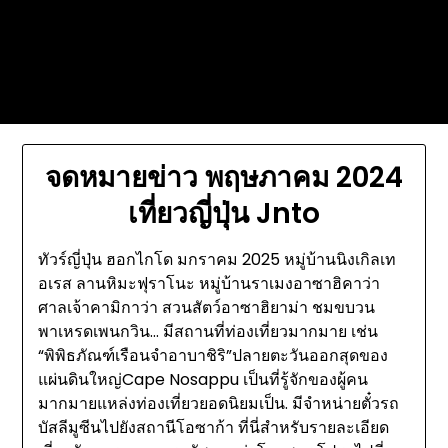
Skip
Today's automotive world News
to
about education Culture and
content
Arts News
จดหมายข่าว พฤษภาคม 2024
เที่ยวญี่ปุ่น Jnto
ทัวร์ญี่ปุ่น ฮอกไกโด มกราคม 2025 หมู่บ้านนิงเกิลเท
อเรส ลานหิมะฟุราโนะ หมู่บ้านราเมงอาซาฮิคาว่า
ศาลเจ้าคามิกาว่า สวนสัตว์อาซาฮิยาม่า ชมขบวน
พาเหรดเพนกวิน… มีสถานที่ท่องเที่ยวมากมาย เช่น
“พิพิธภัณฑ์เรือนจำอาบาชิริ”ปลายตะวันออกสุดของ
แผ่นดินใหญ่Cape Nosappu เป็นที่รู้จักของผู้คน
มากมายแหล่งท่องเที่ยวยอดนิยมเป็น. มีจำหน่ายตั๋วรถ
บัสลีมูซีนไปยังสถานีโอซาก้า ที่นี่สำหรับรายละเอียด