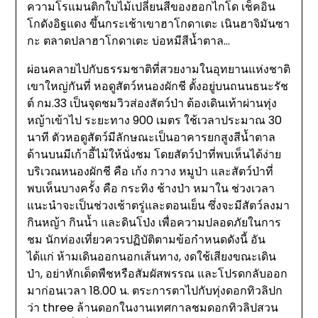
ความโรแมนติกใบไม้เปลี่ยนสีของฮอกไกโด เช็คอิน
โกดังอิฐแดง ขึ้นกระเช้าเขาฮาโกดาเตะ เนินฮาจิมันซา
กะ ตลาดปลาฮาโกดาเตะ บ่อหมีสีน้ำตาล…
ผ่อนคลายไปกับธรรมชาติที่สวยงามในอุทยานแห่งชาติ
เขาใหญ่กันที่ หอดูสัตว์หนองผักชี ตั้งอยู่บนถนนธนะรัช
ต์ กม.33 เป็นจุดชมวิวส่องสัตว์ป่า ต้องเดินเท้าผ่านทุ่ง
หญ้าเข้าไป ระยะทาง 900 เมตร ใช้เวลาประมาณ 30
นาที ตัวหอดูสัตว์มีลักษณะเป็นอาคารยกสูงสีน้ำตาล
ด้านบนมีเก้าอี้ไม้ให้นั่งชม โดยสัตว์ป่าที่พบเห็นได้ง่าย
บริเวณหนองผักชี คือ เก้ง กวาง หมูป่า และสัตว์ป่าที่
พบเห็นบางครั้ง คือ กระทิง ช้างป่า หมาใน ช่วงเวลา
แนะนำจะเป็นช่วงเช้าตรู่และตอนเย็น ซึ่งจะมีสัตว์ลงมา
กินหญ้า กินน้ำ และดินโป่ง เพื่อความปลอดภัยในการ
ชม นักท่องเที่ยวควรปฏิบัติตามข้อกำหนดดังนี้ อัน
ได้แก่ ห้ามเดินออกนอกเส้นทาง, งดใช้เสียงขณะเดิน
ป่า, อย่าหักเด็ดพืชหรือสัมผัสพรรณ และโปรดกลับออก
มาก่อนเวลา 18.00 น. ตระการตาไปกับทุ่งดอกทิวลิปก
ว่า three ล้านดอกในงานเทศกาลชมดอกทิวลิปสวน