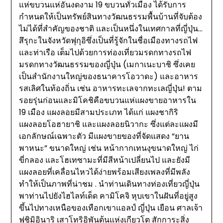
แห่ขบวนแห่อันงดงาม 19 ขบวนทั่วเมือง ได้รับการ
กำหนดให้เป็นทรัพย์สินทางวัฒนธรรมพื้นบ้านที่จับต้อง
ไม่ได้ที่สำคัญของชาติ และเป็นหนึ่งในเทศกาลที่ญี่ปุ่น…
สึรุกะในจังหวัดฟุกุอิซึ่งเป็นที่รู้จักในชื่อเมืองทางรถไฟ
และท่าเรือ เต็มไปด้วยการท่องเที่ยวมรดกทางรถไฟ
มรดกทางวัฒนธรรมของญี่ปุ่น (เมกาเนะบาชิ ซึ่งเคย
เป็นสำนักงานใหญ่ของธนาคารโอวาดะ) และอาหาร
รสเลิศในท้องถิ่น เช่น อาหารทะเลจากทะเลญี่ปุ่น! ตาม
รอยรุ่นก่อนและมิโคชิคือขบวนแห่แผงขายอาหารใน
19 เมือง แผงลอยมีสามประเภท ได้แก่ แผงชากิริ
แผงลอยโอฮายาชิ และแผงลอยนิวากะ ซึ่งแต่ละแผงมี
เอกลักษณ์เฉพาะตัว มีแผงขายของที่จัดแสดง “ยาน
พาหนะ” ขนาดใหญ่ เช่น หน้ากากเทนงุขนาดใหญ่ ไก่
ขี่กลอง และโฮเทซามะที่มีสีหน้าเปลี่ยนไป และยังมี
แผงลอยที่เคลื่อนไหวได้ง่ายพร้อมเสียงเพลงที่มีพลัง
ทำให้เป็นภาพที่น่าชม . นำท่านเดินทางท่องเที่ยวญี่ปุ่น
พาท่านไปยังไฮไลท์เด็ด คามิโคจิ หุบเขาในฝันที่อยู่สูง
ขึ้นไปทางเหนือของเทือกเขาแอลป์ ญี่ปุ่น เยือน ศาลเจ้า
ฟูชิมิอินาริ เสาโทริอิพันต้นแห่งเกียวโต สักการะสิ่ง