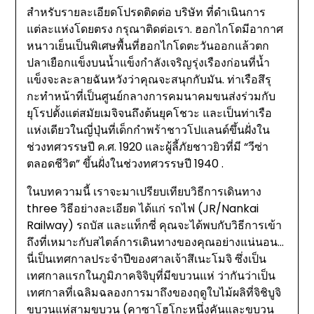
สำหรับรายละเอียดโปรดติดต่อ บริษัท ที่ดำเนินการ
แต่ละแห่งโดยตรง กรุณาติดต่อเรา. ฮอกไกโดมีอากาศ
หนาวเย็นเป็นพิเศษพื้นที่ฮอกไกโดตะวันออกแล้วตก
ปลาเยือกแข็งบนน้ำแข็งกำลังเจริญรุ่งเรืองก่อนที่น้ำ
แข็งจะละลายฉันหวังว่าคุณจะสนุกกับมัน. ท่าเรือสึรุ
กะทำหน้าที่เป็นศูนย์กลางการคมนาคมขนส่งร่วมกับ
ยุโรปตั้งแต่สมัยเมจิจนถึงต้นยุคโชวะ และเป็นท่าเรือ
แห่งเดียวในญี่ปุ่นที่เด็กกำพร้าชาวโปแลนด์ขึ้นฝั่งใน
ช่วงทศวรรษปี ค.ศ. 1920 และผู้ลี้ภัยชาวยิวที่มี “วีซ่า
ตลอดชีวิต” ขึ้นฝั่งในช่วงทศวรรษปี 1940 .
ในบทความนี้ เราจะมาเปรียบเทียบวิธีการเดินทาง
three วิธีอย่างละเอียด ได้แก่ รถไฟ (JR/Nankai
Railway) รถบัส และแท็กซี่ คุณจะได้พบกับวิธีการเข้า
ถึงที่เหมาะกับสไตล์การเดินทางของคุณอย่างแน่นอน…
นี่เป็นเทศกาลประจำปีของศาลเจ้าสึเนะโมจิ ซึ่งเป็น
เทศกาลแรกในภูมิภาคจิจิบุที่มีขบวนแห่ ว่ากันว่าเป็น
เทศกาลที่เฉลิมฉลองการมาถึงของฤดูใบไม้ผลิที่จิชิบูจิ
ขบวนแห่สามขบวน (คาซาโฮโกะหนึ่งคันและขบวน