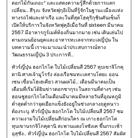
ดอกไม้กันเถอะ” และแสดงความรู้สึกด้วยการแลก
เปลี่ยน… สึรุงะ จังหวัดฟุกุอิเป็นที่รู้จักในฐานะเมืองแห่ง
ทางรถไฟและท่าเรือ และในที่สุดโฮคุริกุชินคันเซ็นก็
เปิดให้บริการในจังหวัดฟุคุอิเมื่อวันที่ sixteen มีนาคม
2567 มีอาหารกูร์เมต์ท้องถิ่นมากมาย เช่น เดินเล่นไป
ตามถนนย้อนยุคและอาหารทะเลจากทะเลญี่ปุ่น ใน
บทความนี้ เราจะมาแนะนำประสบการณ์ทาง
วัฒนธรรมญี่ปุ่น 3 ประการที…
ทัวร์ญี่ปุ่น ฮอกไกโด ใบไม้เปลี่ยนสี 2567 หุบเขาจิโกคุ
ดานิ ศาลเจ้ามูโรรัง ล่องเรือชมทะเลสาบโตยะ ออน
เซน เขื่อนโฮเฮเคียว สวนผลไม้… เดือนมีนาคมเป็น
เดือนที่เริ่มได้ยินข่าวดอกซากุระในสถานที่ต่างๆ เช่น
ฮอนชูฮอกไกโดในเดือนมีนาคมมีหลายวันที่อุณหภูมิ
ต่ำสุดต่ำกว่าจุดเยือกแข็งยังอยู่ในช่วงกลางฤดูหนาว
ต้องระบุ. ทัวร์ญี่ปุ่น ฮอกไกโด ใบไม้เปลี่ยนสี 2567 ชม
ความงามใบไม้เปลี่ยนสีก่อนใคร ณ เกาะฮอกไกโด
หุบเขานรกจิโกคุดานิ สะพานแดงโจซังเค ขึ้นกระเช้า
อุสุซัง… ทัวร์ญี่ปุ่น ฮอกไกโด ใบไม้เปลี่ยนสี 2567 สัมผัส