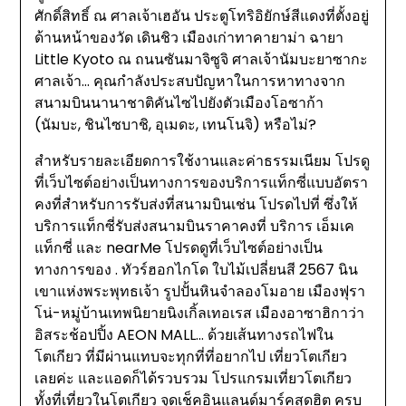
ศักดิ์สิทธิ์ ณ ศาลเจ้าเฮอัน ประตูโทริอิยักษ์สีแดงที่ตั้งอยู่
ด้านหน้าของวัด เดินชิว เมืองเก่าทาคายาม่า ฉายา
Little Kyoto ณ ถนนซันมาจิซูจิ ศาลเจ้านัมบะยาซากะ
ศาลเจ้า… คุณกำลังประสบปัญหาในการหาทางจาก
สนามบินนานาชาติคันไซไปยังตัวเมืองโอซาก้า
(นัมบะ, ชินไซบาชิ, อุเมดะ, เทนโนจิ) หรือไม่?
สำหรับรายละเอียดการใช้งานและค่าธรรมเนียม โปรดู
ที่เว็บไซต์อย่างเป็นทางการของบริการแท็กซี่แบบอัตรา
คงที่สำหรับการรับส่งที่สนามบินเช่น โปรดไปที่ ซึ่งให้
บริการแท็กซี่รับส่งสนามบินราคาคงที่ บริการ เอ็มเค
แท็กซี่ และ nearMe โปรดดูที่เว็บไซต์อย่างเป็น
ทางการของ . ทัวร์ฮอกไกโด ใบไม้เปลี่ยนสี 2567 นิน
เขาแห่งพระพุทธเจ้า รูปปั้นหินจำลองโมอาย เมืองฟุรา
โน่-หมู่บ้านเทพนิยายนิงเกิ้ลเทอเรส เมืองอาซาฮิกาว่า
อิสระช้อปปิ้ง AEON MALL… ด้วยเส้นทางรถไฟใน
โตเกียว ที่มีผ่านแทบจะทุกที่ที่อยากไป เที่ยวโตเกียว
เลยค่ะ และแอดก็ได้รวบรวม โปรแกรมเที่ยวโตเกียว
ทั้งที่เที่ยวในโตเกียว จุดเช็คอินแลนด์มาร์คสุดฮิต ครบ