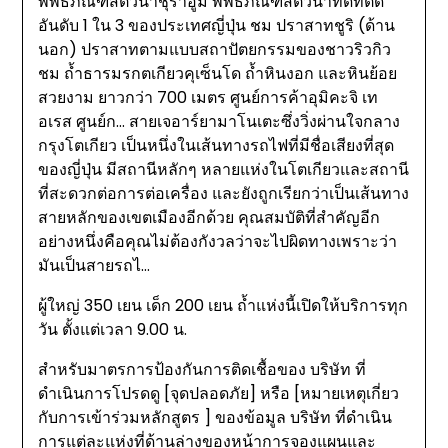
พิพิธภัณฑ์สัตว์น้ำชุราอูมิ พิพิธภัณฑ์สัตว์น้ำที่ดีที่ติด
อันดับ 1 ใน 3 ของประเทศญี่ปุ่น ชม ปราสาทชูริ (ด้าน
นอก) ปราสาทตามแบบสถาปัตยกรรมของชาวริวกิว
ชม ถ้ำธารมรกตเกียวคุเซ็นโด ถ้ำหินงอก และหินย้อย
สวยงาม ยาวกว่า 700 เมตร ศูนย์การค้าอุมิคะจิ เท
อเรส ศูนย์ก… สายเจอาร์ยามาโนเตะซึ่งวิ่งผ่านใจกลาง
กรุงโตเกียว เป็นหนึ่งในเส้นทางรถไฟที่มีชื่อเสียงที่สุด
ของญี่ปุ่น มีสถานีหลักๆ หลายแห่งในโตเกียวและสถานี
ที่สะดวกต่อการต่อเครื่อง และยังถูกเรียกว่าเป็นเส้นทาง
สายหลักของเขตเมืองอีกด้วย คุณสมบัติที่สำคัญอีก
อย่างหนึ่งคือคุณไม่ต้องกังวลว่าจะไปผิดทางเพราะว่า
มันเป็นสายรถไ…
ผู้ใหญ่ 350 เยน เด็ก 200 เยน ถ้ำแห่งนี้เปิดให้บริการทุก
วัน ตั้งแต่เวลา 9.00 น.
สำหรับมาตรการป้องกันการติดเชื้อของ บริษัท ที่
ดำเนินการโปรดดู [จุดปลอดภัย] หรือ [หมายเหตุเกี่ยว
กับการเข้าร่วมหลักสูตร ] ของข้อมูล บริษัท ที่ดำเนิน
การแต่ละแห่งที่ด้านล่างของหน้าการจองแผนและ