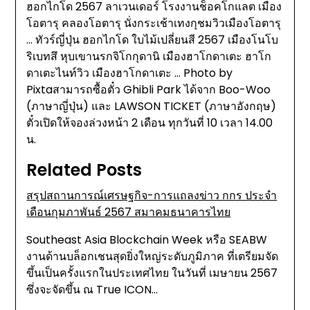
ฮอกไกโด 2567 ลาเวนเดอร์ โรงงานช็อคโกแลต เมือง
โอตารุ คลองโอตารุ นั่งกระเช้าเทงกุชมวิวเมืองโอตารุ
… ทัวร์ญี่ปุ่น ฮอกไกโด ใบไม้เปลี่ยนสี 2567 เมืองโนโบ
ริเบทสึ หุบเขานรกจิโกกุดานิ เมืองฮาโกดาเตะ ฮาโก
ดาเตะไนท์วิว เมืองฮาโกดาเตะ … Photo by
Pixtaสามารถซื้อตั๋ว Ghibli Park ได้จาก Boo-Woo
(ภาษาญี่ปุ่น) และ LAWSON TICKET (ภาษาอังกฤษ)
ตั๋วเปิดให้จองล่วงหน้า 2 เดือน ทุกวันที่ 10 เวลา 14.00
น.
Related Posts
สรุปสถานการณ์เศรษฐกิจ-การแถลงข่าว กกร ประจำ
เดือนกุมภาพันธ์ 2567 สมาคมธนาคารไทย
Southeast Asia Blockchain Week หรือ SEABW
งานด้านบล็อกเชนสุดยิ่งใหญ่ระดับภูมิภาค ที่เตรียมจัด
ขึ้นเป็นครั้งแรกในประเทศไทย ในวันที่ เมษายน 2567
ซึ่งจะจัดขึ้น ณ True ICON…