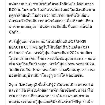
แห่สองขบวน) รวมตัวกันที่ศาลเจ้าสึเนะโมจิก่อนเวลา
11.00 น. ในฮอกไกโดสกีสโนว์บอร์ดแม้ในเดือนมีนาคม
ฤดูกาลก็ยังเต็มไปด้วยความผันผวน! ดังนั้นในเดือน
มีนาคมจึงมีวันหิมะตกหนักน้อยกว่าเมื่อเทียบกับเดือน
มกราคมและกุมภาพันธ์ความลื่นเพิ่มขึ้นอย่างเห็นได้
ชัดทำ.
ทัวร์ญี่ปุ่นฮอกไกโด ชมใบไม้เปลี่ยนสี JOZANKEI
BEAUTIFUL TIME ฤดูใบไม้เปลี่ยนสี 5วัน3คืน (XJ)
ทัวร์ฮอกไกโด… ทัวร์ญี่ปุ่น กำแพงหิมะ 2024 วัดเบียว
โดอิน ปราสาทนาโกย่า ล่องเรือชมหุบเขาเอนะ – ออน
เซ็น หมู่บ้านสึมาโกะจูกุ… ทัวร์ญี่ปุ่น Snow Wall 2024
วัดเบียวโดอิน ปราสาทนาโกย่า ล่องเรือชมหุบเขาเอนะ
ออนเซ็นหมู่บ้านสึมาโกะจูกุ คามิโคจิ ออนเซ็น…
สึรุกะ จังหวัดฟุคุอิ ซึ่งเป็นที่รู้จักในนามเมืองทางรถไฟ
และท่าเรือ เต็มไปด้วยสถานที่ที่เกี่ยวข้องกับทางรถไฟ
เช่น การท่องเที่ยวมรดกทางรถไฟ สะพานเมกาเนะ
แหล่งมรดกของญี่ปุ่น และพิพิธภัณฑ์รถไฟสึรุกะ! เมื่อ