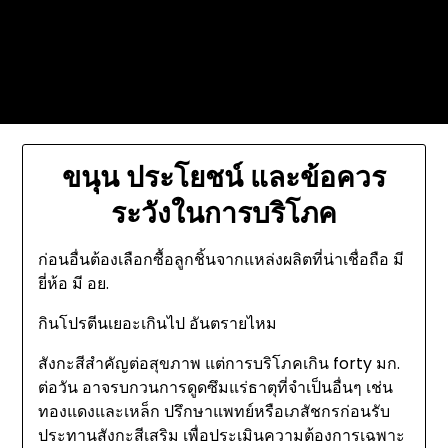
Skip
Today's automotive world News
to
about education Culture and
content
Arts News
ขนุน ประโยชน์ และข้อควร
ระวังในการบริโภค
ก่อนอื่นต้องเลือกซื้อลูกชิ้นจากแหล่งผลิตที่น่าเชื่อถือ มี
ยี่ห้อ มี อย.
กินโปรตีนเยอะเกินไป อันตรายไหม
สังกะสีสำคัญต่อสุขภาพ แต่การบริโภคเกิน forty มก.
ต่อวัน อาจรบกวนการดูดซึมแร่ธาตุที่จำเป็นอื่นๆ เช่น
ทองแดงและเหล็ก ปรึกษาแพทย์หรือเภสัชกรก่อนรับ
ประทานสังกะสีเสริม เพื่อประเมินความต้องการเฉพาะ