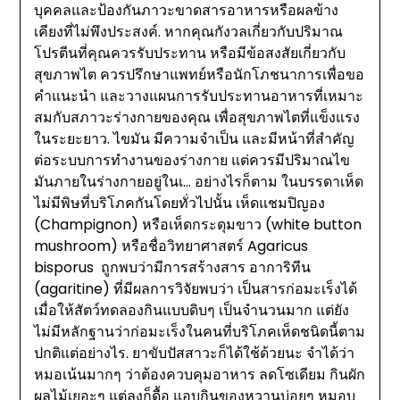
บุคคลและป้องกันภาวะขาดสารอาหารหรือผลข้าง
เคียงที่ไม่พึงประสงค์. หากคุณกังวลเกี่ยวกับปริมาณ
โปรตีนที่คุณควรรับประทาน หรือมีข้อสงสัยเกี่ยวกับ
สุขภาพไต ควรปรึกษาแพทย์หรือนักโภชนาการเพื่อขอ
คำแนะนำ และวางแผนการรับประทานอาหารที่เหมาะ
สมกับสภาวะร่างกายของคุณ เพื่อสุขภาพไตที่แข็งแรง
ในระยะยาว. ไขมัน มีความจำเป็น และมีหน้าที่สำคัญ
ต่อระบบการทำงานของร่างกาย แต่ควรมีปริมาณไข
มันภายในร่างกายอยู่ในเ… อย่างไรก็ตาม ในบรรดาเห็ด
ไม่มีพิษที่บริโภคกันโดยทั่วไปนั้น เห็ดแชมปิญอง
(Champignon) หรือเห็ดกระดุมขาว (white button
mushroom) หรือชื่อวิทยาศาสตร์ Agaricus
bisporus ถูกพบว่ามีการสร้างสาร อาการิทีน
(agaritine) ที่มีผลการวิจัยพบว่า เป็นสารก่อมะเร็งได้
เมื่อให้สัตว์ทดลองกินแบบดิบๆ เป็นจำนวนมาก แต่ยัง
ไม่มีหลักฐานว่าก่อมะเร็งในคนที่บริโภคเห็ดชนิดนี้ตาม
ปกติแต่อย่างไร. ยาขับปัสสาวะก็ได้ใช้ด้วยนะ จำได้ว่า
หมอเน้นมากๆ ว่าต้องควบคุมอาหาร ลดโซเดียม กินผัก
ผลไม้เยอะๆ แต่ลุงก็ดื้อ แอบกินของหวานบ่อยๆ หมอบ