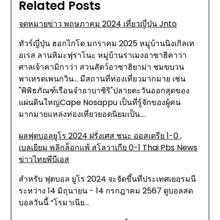
Related Posts
จดหมายข่าว พฤษภาคม 2024 เที่ยวญี่ปุ่น Jnto
ทัวร์ญี่ปุ่น ฮอกไกโด มกราคม 2025 หมู่บ้านนิงเกิลเท
อเรส ลานหิมะฟุราโนะ หมู่บ้านราเมงอาซาฮิคาว่า
ศาลเจ้าคามิกาว่า สวนสัตว์อาซาฮิยาม่า ชมขบวน
พาเหรดเพนกวิน... มีสถานที่ท่องเที่ยวมากมาย เช่น
"พิพิธภัณฑ์เรือนจำอาบาชิริ"ปลายตะวันออกสุดของ
แผ่นดินใหญ่Cape Nosappu เป็นที่รู้จักของผู้คน
มากมายแหล่งท่องเที่ยวยอดนิยมเป็น.…
ผลฟุตบอลยูโร 2024 ฝรั่งเศส ชนะ ออสเตรีย 1-0 ,
เบลเยียม พลิกล็อกแพ้ สโลวาเกีย 0-1 Thai Pbs News
ข่าวไทยพีบีเอส
สำหรับ ฟุตบอล ยูโร 2024 จะจัดขึ้นที่ประเทศเยอรมนี
ระหว่าง 14 มิถุนายน - 14 กรกฎาคม 2567 ดูบอลสด
บอลวันนี้ “โรมาเนีย…