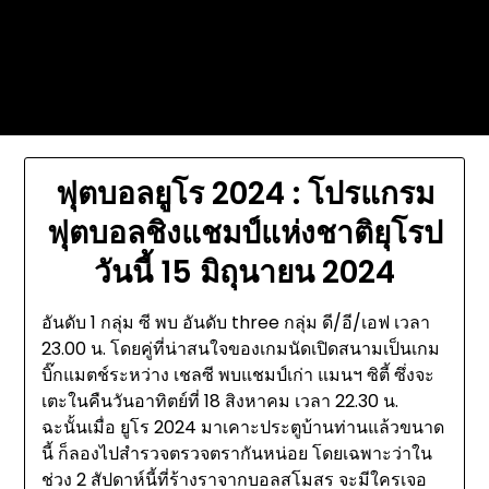
Skip
Today's automotive world News
to
about education Culture and
content
Arts News
ฟุตบอลยูโร 2024 : โปรแกรม
ฟุตบอลชิงแชมป์แห่งชาติยุโรป
วันนี้ 15 มิถุนายน 2024
อันดับ 1 กลุ่ม ซี พบ อันดับ three กลุ่ม ดี/อี/เอฟ เวลา
23.00 น. โดยคู่ที่น่าสนใจของเกมนัดเปิดสนามเป็นเกม
บิ๊กแมตช์ระหว่าง เชลซี พบแชมป์เก่า แมนฯ ซิตี้ ซึ่งจะ
เตะในคืนวันอาทิตย์ที่ 18 สิงหาคม เวลา 22.30 น.
ฉะนั้นเมื่อ ยูโร 2024 มาเคาะประตูบ้านท่านแล้วขนาด
นี้ ก็ลองไปสำรวจตรวจตรากันหน่อย โดยเฉพาะว่าใน
ช่วง 2 สัปดาห์นี้ที่ร้างราจากบอลสโมสร จะมีใครเจอ